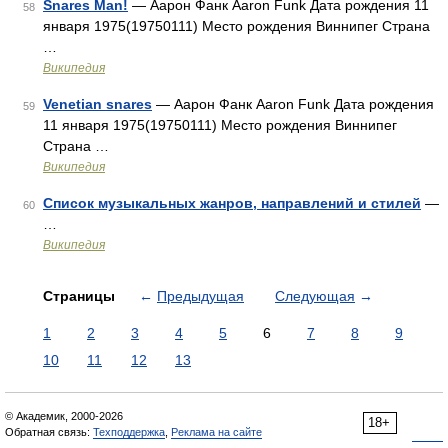
Snares Man!
— Аарон Фанк Aaron Funk Дата рождения 11
58
января 1975(19750111) Место рождения Виннипег Страна
…
Википедия
Venetian snares
— Аарон Фанк Aaron Funk Дата рождения
59
11 января 1975(19750111) Место рождения Виннипег
Страна …
Википедия
Список музыкальных жанров, направлений и стилей
—
60
…
Википедия
Страницы
←
Предыдущая
Следующая
→
1
2
3
4
5
6
7
8
9
10
11
12
13
© Академик, 2000-2026
18+
Обратная связь:
Техподдержка
,
Реклама на сайте