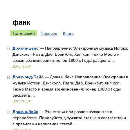
фанк
Толкование
Перевод
Книги
Драм-н-Бейс
— Направление: Электронная музыка Истоки:
51
Дэнсхолл, Рагга, Даб, Брейкбит, Хип хоп, Техно Место и
время возникновения: конец 1980 х Годы расцвета …
Википедия
Драм-энд-Бэйс
— Драм н бейс Направление: Электронная
52
музыка Истоки: Дэнсхолл, Рагга, Даб, Брейкбит, Хип хоп,
Техно Место и время возникновения: конец 1980 х Годы
расцвета …
Википедия
Драм-н-бэйс
— Эта статья или раздел нуждается в
53
переработке. Пожалуйста, улучшите статью в соответствии
с правилами написания статей …