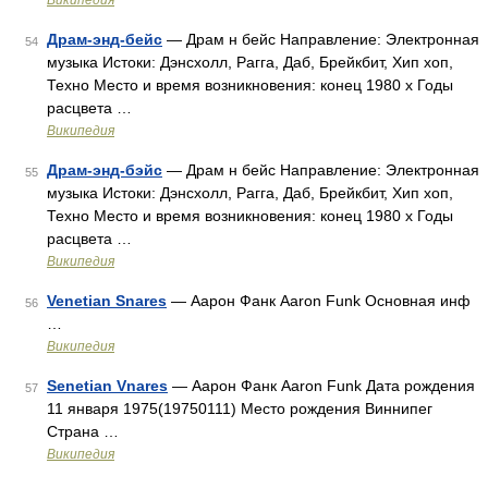
Википедия
Драм-энд-бейс
— Драм н бейс Направление: Электронная
54
музыка Истоки: Дэнсхолл, Рагга, Даб, Брейкбит, Хип хоп,
Техно Место и время возникновения: конец 1980 х Годы
расцвета …
Википедия
Драм-энд-бэйс
— Драм н бейс Направление: Электронная
55
музыка Истоки: Дэнсхолл, Рагга, Даб, Брейкбит, Хип хоп,
Техно Место и время возникновения: конец 1980 х Годы
расцвета …
Википедия
Venetian Snares
— Аарон Фанк Aaron Funk Основная инф
56
…
Википедия
Senetian Vnares
— Аарон Фанк Aaron Funk Дата рождения
57
11 января 1975(19750111) Место рождения Виннипег
Страна …
Википедия